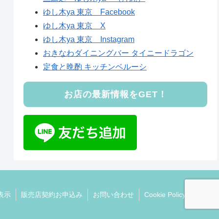
ゆし木ya 東京 Facebook
ゆし木ya 東京 X
ゆし木ya 東京 Instagram
おきなわダイニングバー タイニードラゴン
定食と晩酌 キッチンベルーシ
お店の最新情報をGET！
表示
販売店契約お申込み
お問い合わせ
Cookie Policy (EU)