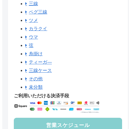
三線
ペグ三線
ツメ
カラクイ
ウマ
弦
糸掛け
ティーガ―
三線ケース
その他
未分類
ご利用いただける決済手段
営業スケジュール