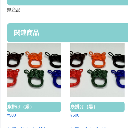
県産品
関連商品
糸掛け（緑）
糸掛け（黒）
¥
500
¥
500