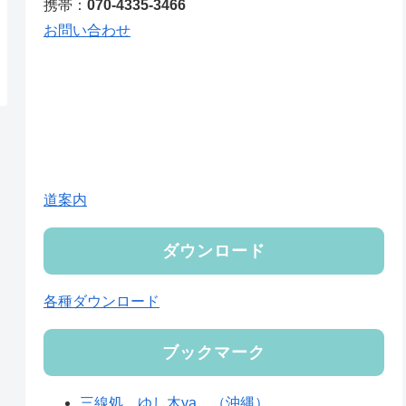
携帯：
070-4335-3466
お問い合わせ
道案内
ダウンロード
各種ダウンロード
ブックマーク
三線処 ゆし木ya （沖縄）