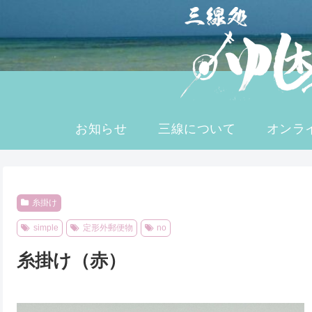
へ
ス
キ
ッ
プ
お知らせ
三線について
オンラ
糸掛け
simple
定形外郵便物
no
糸掛け（赤）