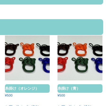
糸掛け（オレンジ）
糸掛け（青）
¥
500
¥
500