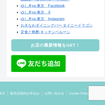
ゆし木ya 東京 Facebook
ゆし木ya 東京 X
ゆし木ya 東京 Instagram
おきなわダイニングバー タイニードラゴン
定食と晩酌 キッチンベルーシ
お店の最新情報をGET！
表示
販売店契約お申込み
お問い合わせ
Cookie Policy (EU)