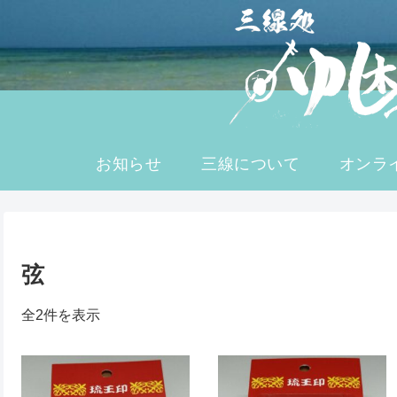
へ
ス
キ
ッ
プ
お知らせ
三線について
オンラ
弦
全2件を表示