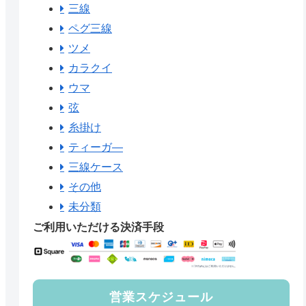
三線
ペグ三線
ツメ
カラクイ
ウマ
弦
糸掛け
ティーガ―
三線ケース
その他
未分類
ご利用いただける決済手段
営業スケジュール