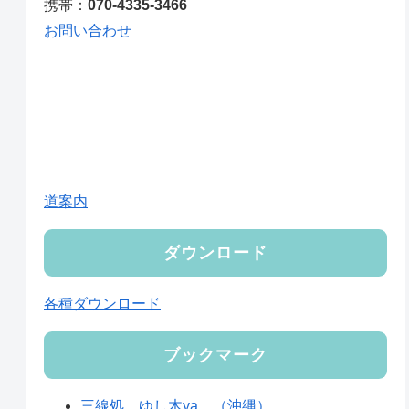
携帯：
070-4335-3466
お問い合わせ
道案内
ダウンロード
各種ダウンロード
ブックマーク
三線処 ゆし木ya （沖縄）