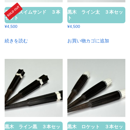
SOLD OUT
黒木 スイムサンド ３本
黒木 ライン太 ３本セッ
セット
ト
¥
4,500
¥
4,500
続きを読む
お買い物カゴに追加
黒木 ライン黒 ３本セッ
黒木 ロケット ３本セッ