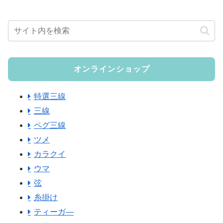
オンラインショップ
特選三線
三線
ペグ三線
ツメ
カラクイ
ウマ
弦
糸掛け
ティーガ―