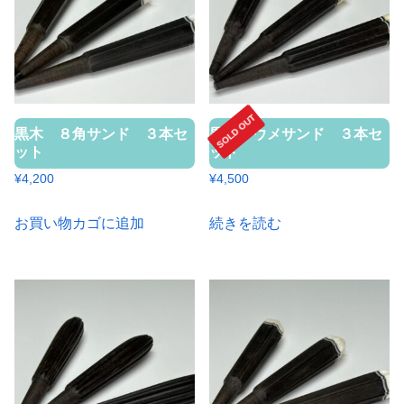
SOLD OUT
黒木 ８角サンド ３本セ
黒木 ウメサンド ３本セ
ット
ット
¥
4,200
¥
4,500
お買い物カゴに追加
続きを読む