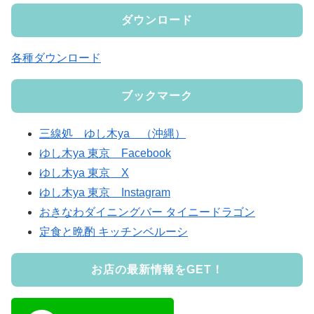
ダウンロード
各種ダウンロード
ブックマーク
三線処 ゆし木ya （沖縄）
ゆし木ya 東京 Facebook
ゆし木ya 東京 X
ゆし木ya 東京 Instagram
おきなわダイニングバー タイニードラゴン
定食と晩酌 キッチンベルーシ
お店の最新情報をGET！