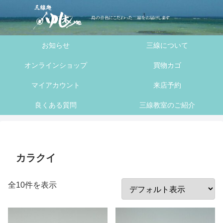
へ
ス
キ
お知らせ
三線について
ッ
プ
オンラインショップ
買物カゴ
マイアカウント
来店予約
良くある質問
三線教室のご紹介
カラクイ
全10件を表示