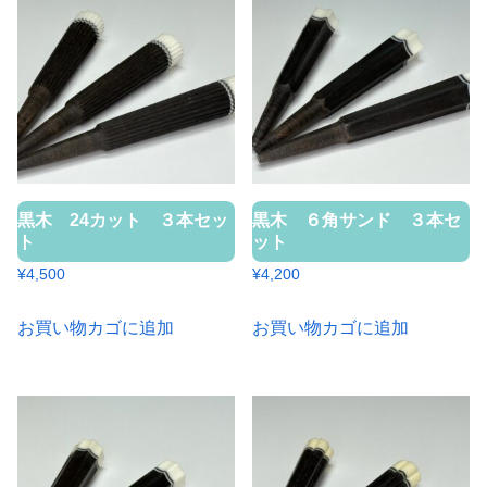
黒木 24カット ３本セッ
黒木 ６角サンド ３本セ
ト
ット
¥
4,500
¥
4,200
お買い物カゴに追加
お買い物カゴに追加