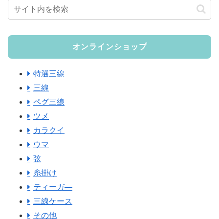
オンラインショップ
特選三線
三線
ペグ三線
ツメ
カラクイ
ウマ
弦
糸掛け
ティーガ―
三線ケース
その他