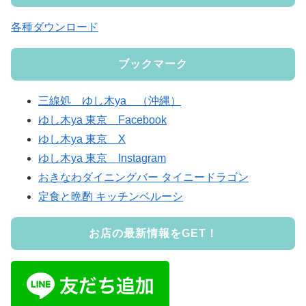
各種ダウンロード
ブックマーク
三線処 ゆし木ya （沖縄）
ゆし木ya 東京 Facebook
ゆし木ya 東京 X
ゆし木ya 東京 Instagram
おきなわダイニングバー タイニードラゴン
定食と晩酌 キッチンベルーシ
お店の最新情報をGET！