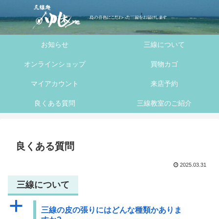
へ
ス
キ
お知らせ
三線について
ッ
プ
オンラインショップ
買物カゴ
マイアカウント
来店予約
良くある質問
三線教室のご紹介
良くある質問
2025.03.31
三線について
a
三線の皮の張りにはどんな種類かありま