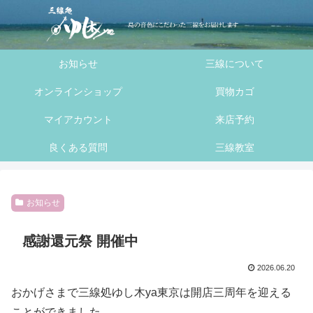
へ
ス
キ
お知らせ
三線について
ッ
プ
オンラインショップ
買物カゴ
マイアカウント
来店予約
良くある質問
三線教室
お知らせ
感謝還元祭 開催中
2026.06.20
おかげさまで三線処ゆし木ya東京は開店三周年を迎える
ことができました。