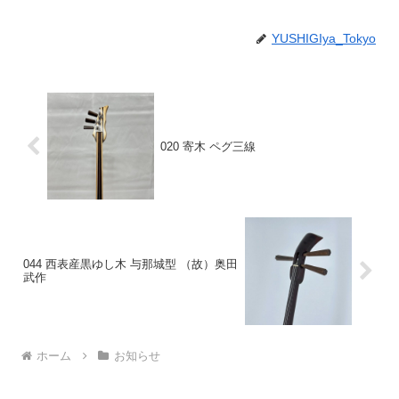
YUSHIGIya_Tokyo
020 寄木 ペグ三線
044 西表産黒ゆし木 与那城型 （故）奥田
武作
ホーム
お知らせ