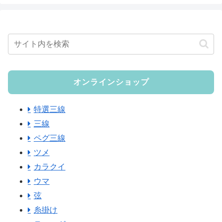
オンラインショップ
特選三線
三線
ペグ三線
ツメ
カラクイ
ウマ
弦
糸掛け