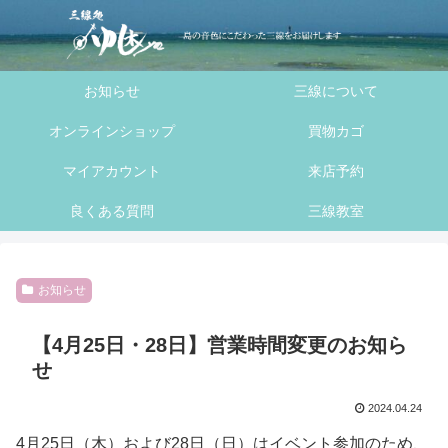
へ
ス
キ
お知らせ
三線について
ッ
プ
オンラインショップ
買物カゴ
マイアカウント
来店予約
良くある質問
三線教室
お知らせ
【4月25日・28日】営業時間変更のお知ら
せ
2024.04.24
4月25日（木）および28日（日）はイベント参加のため、