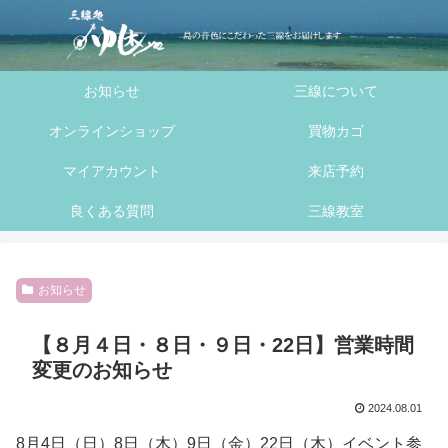
へ
ス
キ
お知らせ
三線について
ッ
プ
オンラインショップ
買物カゴ
マイアカウント
来店予約
良くある質問
三線教室
お知らせ
【８月４日・８日・９日・22日】営業時間
変更のお知らせ
2024.08.01
8月4日（日）8日（木）9日（金）22日（木）イベント参