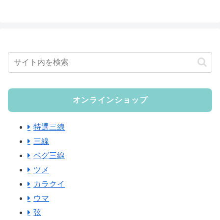
オンラインショップ
特選三線
三線
ペグ三線
ツメ
カラクイ
ウマ
弦